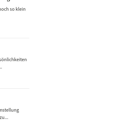
noch so klein
sönlichkeiten
..
mstellung
u...