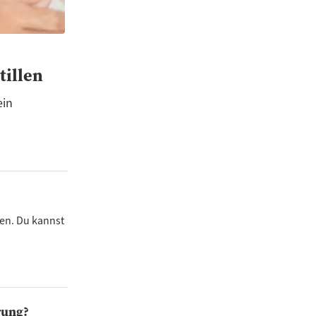
tillen
ein
len. Du kannst
rung?