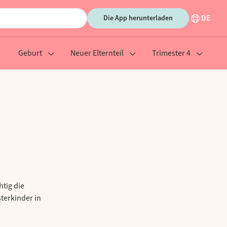
DE
Die App herunterladen
Geburt
Neuer Elternteil
Trimester 4
tig die
terkinder in