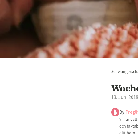
Schwangerscha
Woche
13. Juni 201
By
Pregli
Vi har val
och faktab
ditt barn.