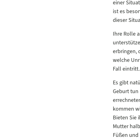
einer Situa
ist es beso
dieser Situa
Ihre Rolle 
unterstütze
erbringen, 
welche Unru
Fall eintritt.
Es gibt nat
Geburt tun 
errechneten
kommen wird
Bieten Sie 
Mutter halb
Füßen und B