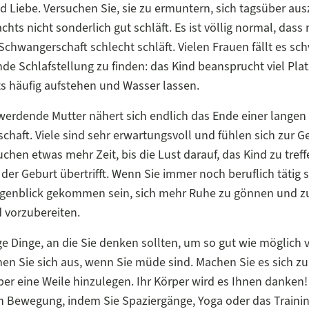
 Liebe. Versuchen Sie, sie zu ermuntern, sich tagsüber au
chts nicht sonderlich gut schläft. Es ist völlig normal, das
Schwangerschaft schlecht schläft. Vielen Frauen fällt es sch
e Schlafstellung zu finden: das Kind beansprucht viel Pla
s häufig aufstehen und Wasser lassen.
 werdende Mutter nähert sich endlich das Ende einer langen
haft. Viele sind sehr erwartungsvoll und fühlen sich zur Ge
chen etwas mehr Zeit, bis die Lust darauf, das Kind zu treff
der Geburt übertrifft. Wenn Sie immer noch beruflich tätig 
Augenblick gekommen sein, sich mehr Ruhe zu gönnen und z
d vorzubereiten.
ige Dinge, an die Sie denken sollten, um so gut wie möglich 
hen Sie sich aus, wenn Sie müde sind. Machen Sie es sich zur
er eine Weile hinzulegen. Ihr Körper wird es Ihnen danken!
in Bewegung, indem Sie Spaziergänge, Yoga oder das Traini