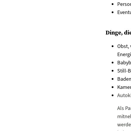
Perso
Eventu
Dinge, di
Obst, 
Energi
Babybe
Still-
Badem
Kamer
Autok
Als Pa
mitne
werden