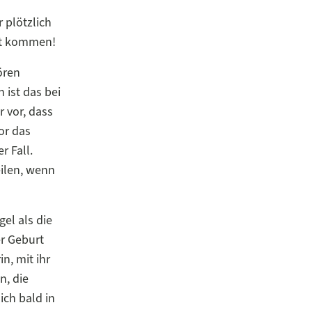
 plötzlich
eit kommen!
ören
 ist das bei
 vor, dass
or das
r Fall.
eilen, wenn
gel als die
r Geburt
n, mit ihr
n, die
ich bald in