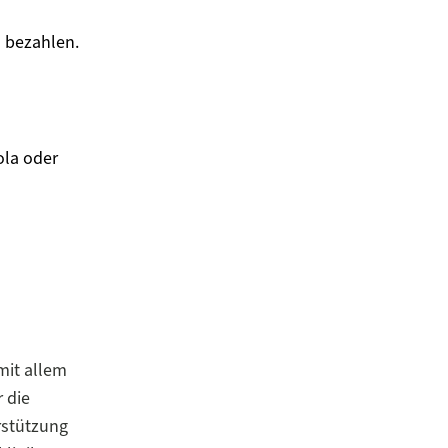
u bezahlen.
ola oder
mit allem
 die
rstützung