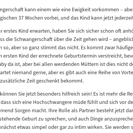
ngerschaft kann einem wie eine Ewigkeit vorkommen – aber
gischen 37 Wochen vorbei, und das Kind kann jetzt jederz
r erstes Kind erwarten, haben Sie sich sicher schon oft anh
s die Schwangerschaft über die Zeit gehen wird – angeblich
 so, aber so ganz stimmt das nicht. Es kommt zwar häufiger
 ersten Kind der errechnete Geburtstermin verstreicht, bev
by da ist, aber bei allen werdenden Müttern ist dies nicht de
artet niemand gerne, aber es gibt auch eine Reihe von Vort
zusätzliche Zeit geschenkt bekommt.
können Sie jetzt besonders hilfreich sein! Es ist mehr die Re
dass sich eine Hochschwangere müde fühlt und sich vor de
end Sorgen macht. Ihre Rolle als Partner besteht jetzt dari
nstehende Geburt zu sprechen, und auch Dinge anzuspreche
zunächst etwas simpel oder gar zu intim wirken. Sie werden s