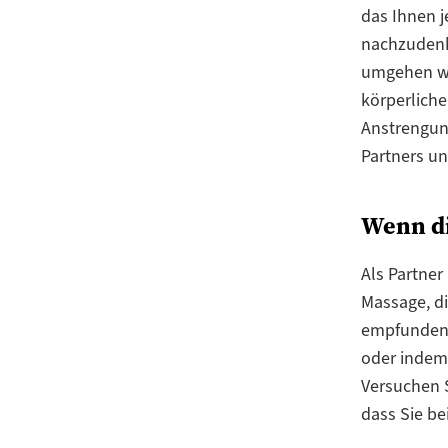
das Ihnen j
nachzudenk
umgehen wo
körperliche
Anstrengung
Partners un
Wenn di
Als Partner
Massage, d
empfunden 
oder indem 
Versuchen S
dass Sie be