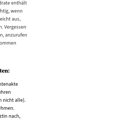
drate enthält
chtig, wenn
eicht aus,
n. Vergessen
en, anzurufen
t kommen
ten:
ntenakte
ühren
nicht alle).
nehmen.
ztin nach,