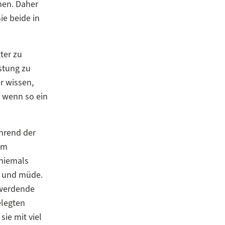
men. Daher
ie beide in
ter zu
istung zu
r wissen,
, wenn so ein
ährend der
em
 niemals
en und müde.
 werdende
elegten
ie mit viel