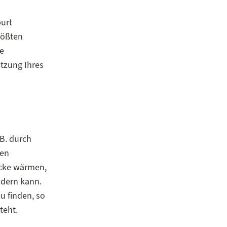
urt
rößten
e
ützung Ihres
.B. durch
ten
ecke wärmen,
ndern kann.
u finden, so
teht.