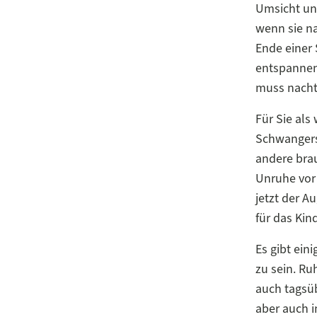
Umsicht und
wenn sie na
Ende einer 
entspannend
muss nacht
Für Sie als
Schwangersc
andere brau
Unruhe vor 
jetzt der 
für das Kin
Es gibt ein
zu sein. Ru
auch tagsüb
aber auch 