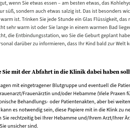
 gut, wenn Sie etwas essen – am besten etwas, das Kohlehy
ur süß, sondern auch etwas salzig ist. Das ist besonders wi
warm ist. Trinken Sie jede Stunde ein Glas Flüssigkeit, das r
ht sehr warm ist oder Sie lange in einem warmen Bad liege
cht, die Entbindungsstation, wo Sie die Geburt geplant hab
sonal darüber zu informieren, dass Ihr Kind bald zur Wel
e Sie mit der Abfahrt in die Klinik dabei haben soll
agen mit eingetragener Blutgruppe und eventuell die Patie
rauenarzt/Frauenärztin und/oder Hebamme (Viele Praxen f
onische Behandlungs- oder Patientenakten, aber bei weitem 
kann es notwendig sein, diese Papiere mit in die Klink zu 
 Sie rechtzeitig bei Ihrer Hebamme und/Ihrem Arzt/Ihrer Är
ie unsicher sind.