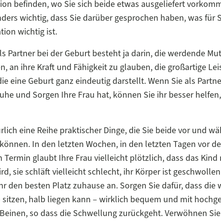
tion befinden, wo Sie sich beide etwas ausgeliefert vorkom
nders wichtig, dass Sie darüber gesprochen haben, was für S
tion wichtig ist.
als Partner bei der Geburt besteht ja darin, die werdende Mut
n, an ihre Kraft und Fähigkeit zu glauben, die großartige Le
die eine Geburt ganz eindeutig darstellt. Wenn Sie als Partne
he und Sorgen Ihre Frau hat, können Sie ihr besser helfen
ürlich eine Reihe praktischer Dinge, die Sie beide vor und w
können. In den letzten Wochen, in den letzten Tagen vor d
 Termin glaubt Ihre Frau vielleicht plötzlich, dass das Kind
, sie schläft vielleicht schlecht, ihr Körper ist geschwoll
ihr den besten Platz zuhause an. Sorgen Sie dafür, dass die
 sitzen, halb liegen kann – wirklich bequem und mit hochg
einen, so dass die Schwellung zurückgeht. Verwöhnen Sie s