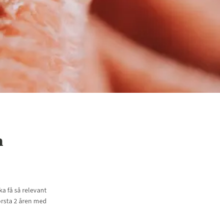
h
a få så relevant
örsta 2 åren med