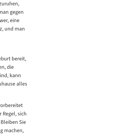
szuruhen,
s man gegen
wer, eine
tz, und man
burt bereit,
en, die
sind, kann
uhause alles
vorbereitet
 Regel, sich
 Bleiben Sie
ng machen,